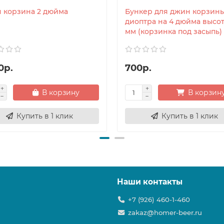
 корзина 2 дюйма
Бункер для джин корзины
диоптра на 4 дюйма высот
мм (корзинка под засыпь)
0р.
700р.
В корзину
В корзин
Купить в 1 клик
Купить в 1 клик
Наши контакты
+7 (926) 460-1-460
zakaz@homer-beer.ru