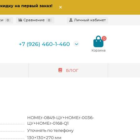
скидку на первый заказ
!
ки
Сравнение
Личный кабинет
0
0
0
+7 (926) 460-1-460
БЛОГ
HOMEr-0849-ЦУ+HOMEr-0036-
ЦУ+HOMEr-0168-Q1
Уточнять по телефону
130×130×270 мм