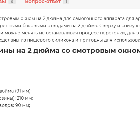
вы
Вопрос-ответ
0
1
тровым окном на 2 дюйма для самогонного аппарата для а
енными боковыми отводами на 2 дюйма. Сверху и снизу кл
пи можно менять не останавливая процесс перегонки, для 
 сделаны из пищевого силикона и пригодны для использов
ины на 2 дюйма со смотровым окном
юйма (91 мм);
зины): 210 мм;
одов: 90 мм;