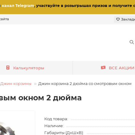
и
канал Telegram
, участвуйте в розыгрышах призов
и получите 
сайта
Заклад
Калькуляторы
ВСЕ АКЦИИ
Джин корзины
Джин корзина 2 дюйма со смотровым окном
овым окном 2 дюйма
Код товара:
Наличие:
Габариты (ДхШхВ):