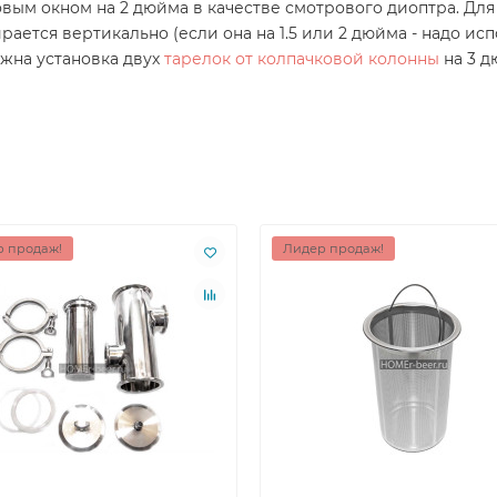
ым окном на 2 дюйма в качестве смотрового диоптра. Для
ается вертикально (если она на 1.5 или 2 дюйма - надо и
ожна установка двух
тарелок от колпачковой колонны
на 3 д
 продаж!
Лидер продаж!