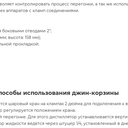
воляет контролировать процесс перегонки, а так же исполь
ех аппаратов с кламп соединениями.
 боковыми отводами 2";
м; высота: 158 мм);
льной прокладкой;
пособы использования джин-корзины
уется шаровый кран на клампах 2 дюйма для подключения к 
ор регулируется положением крана.
 перегонке. Для этого дистиллятор устанавливается верти
бор жидкости ведется через штуцер 1/4, установленный в дне