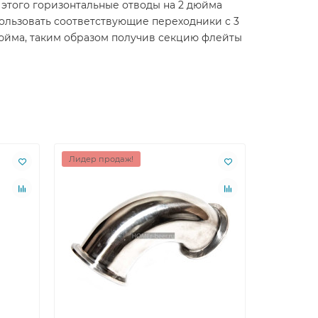
 этого горизонтальные отводы на 2 дюйма
спользовать соответствующие переходники с 3
юйма, таким образом получив секцию флейты
Лидер продаж!
Ваша скид