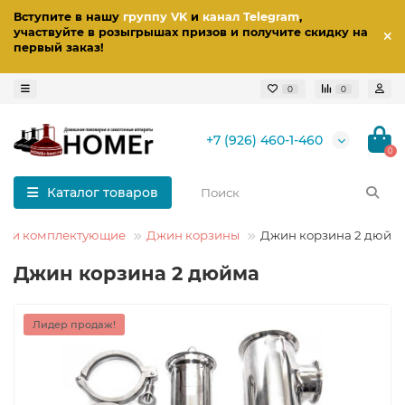
Вступите в нашу
группу VK
и
канал Telegram
,
участвуйте в розыгрышах призов
и получите скидку на
первый заказ
!
0
0
+7 (926) 460-1-460
0
Каталог товаров
ты и комплектующие
Джин корзины
Джин корзина 2 дюйм
Джин корзина 2 дюйма
Лидер продаж!