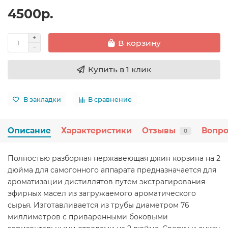
4500р.
В корзину
Купить в 1 клик
В закладки
В сравнение
Описание
Характеристики
Отзывы
Вопро
0
Полностью разборная нержавеющая джин корзина на 2
дюйма для самогонного аппарата предназначается для
ароматизации дистиллятов путем экстрагирования
эфирных масел из загружаемого ароматического
сырья. Изготавливается из трубы диаметром 76
миллиметров с приваренными боковыми