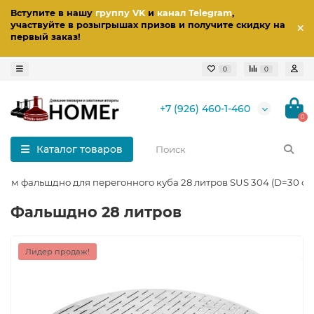
Вступите в нашу
группу VK
и
канал Telegram
,
участвуйте в розыгрышах призов
и получите скидку на
первый заказ
!
0
0
+7 (926) 460-1-460
0
Каталог товаров
 мм фальшдно для перегонного куба 28 литров SUS 304 (D=30 см
Фальшдно 28 литров
Лидер продаж!