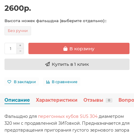
2600р.
Высота ножек фальшдна (выберите отдельно)::
Без ручки
В корзину
Купить в 1 клик
В закладки
В сравнение
Описание
Характеристики
Отзывы
Вопро
0
Фальшдно для
перегонных кубов SUS 304
диаметром
320 мм с продавленной ЗИГовкой. Предназначается для
предотвращения пригорания густого зернового затора