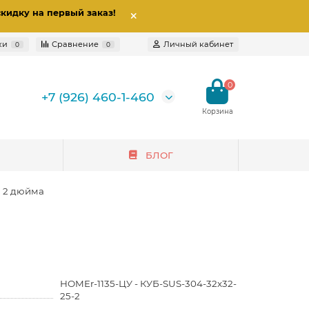
скидку на первый заказ
!
ки
Сравнение
Личный кабинет
0
0
0
+7 (926) 460-1-460
БЛОГ
п 2 дюйма
HOMEr-1135-ЦУ - КУБ-SUS-304-32x32-
25-2