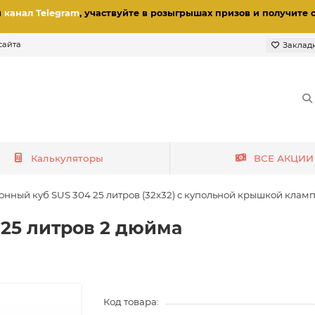
и
канал Telegram
, участвуйте в розыгрышах призов
и получите 
сайта
Заклад
Калькуляторы
ВСЕ АКЦИИ
онный куб SUS 304 25 литров (32x32) с купольной крышкой клам
 25 литров 2 дюйма
Код товара: