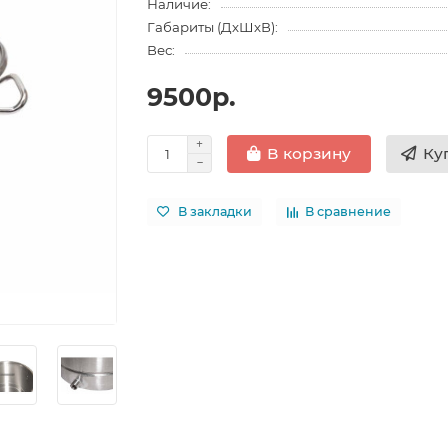
Наличие:
Габариты (ДхШхВ):
Вес:
9500р.
Ку
В корзину
В закладки
В сравнение