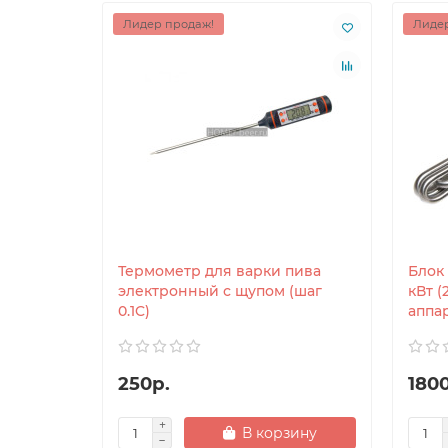
Лидер продаж!
Лидер
Термометр для варки пива
Блок
электронный с щупом (шаг
кВт (
0.1C)
аппа
250р.
180
В корзину