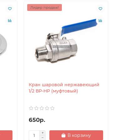
Лидер продаж!
Лидер пр
Кран шаровой нержавеющий
Увеличит
1/2 ВР-НР (муфтовый)
литров н
650р.
3100р.
у
В корзину