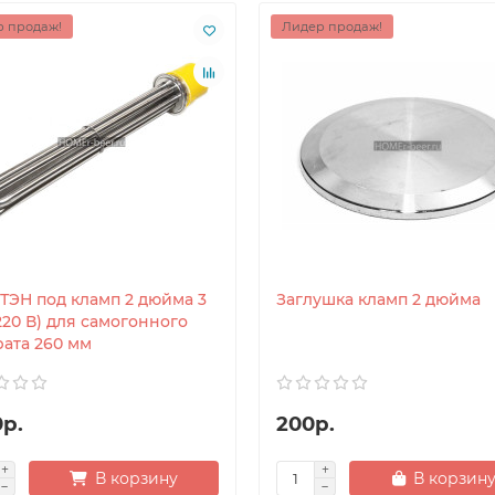
 продаж!
Лидер продаж!
 ТЭН под кламп 2 дюйма 3
Заглушка кламп 2 дюйма
220 В) для самогонного
рата 260 мм
0р.
200р.
В корзину
В корзин