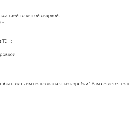
иксацией точечной сваркой;
мм;
 ТЭН;
ровкой;
обы начать им пользоваться "из коробки". Вам остается тол