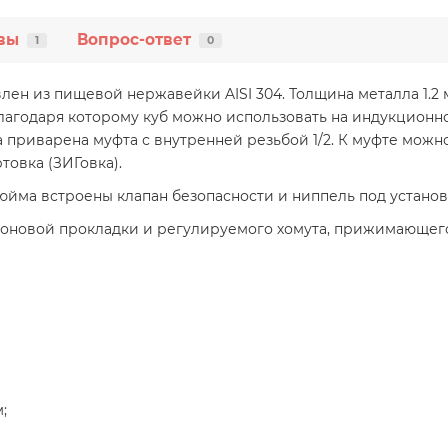
вы
Вопрос-ответ
1
0
лен из пищевой нержавейки AISI 304. Толщина металла 1.2
агодаря которому куб можно использовать на индукционной
а приварена муфта с внутренней резьбой 1/2. К муфте можн
ртовка (ЗИГовка).
юйма встроены клапан безопасности и ниппель под устано
оновой прокладки и регулируемого хомута, прижимающего
;