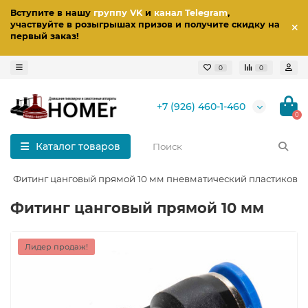
Вступите в нашу
группу VK
и
канал Telegram
,
участвуйте в розыгрышах призов
и получите скидку на
первый заказ
!
0
0
+7 (926) 460-1-460
0
Каталог товаров
Фитинг цанговый прямой 10 мм пневматический пластиковы
Фитинг цанговый прямой 10 мм
Лидер продаж!