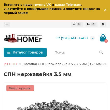
Вступите в нашу
группу VK
и
канал Telegram
,
участвуйте в розыгрышах призов
и получите скидку на
первый заказ
!
0
0
+7 (926) 460-1-460
0
Каталог товаров
ющая СПН
Насадка СПН нержавейка 3.5 х 3.5 мм (0,25 мм) 500
СПН нержавейка 3.5 мм
Лидер продаж!