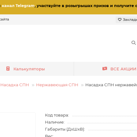
и
канал Telegram
, участвуйте в розыгрышах призов
и получите 
сайта
Заклад
Калькуляторы
ВСЕ АКЦИИ
Насадка СПН
Нержавеющая СПН
Насадка СПН нержавейка 
Код товара:
Наличие:
Габариты (ДхШхВ):
Вес: