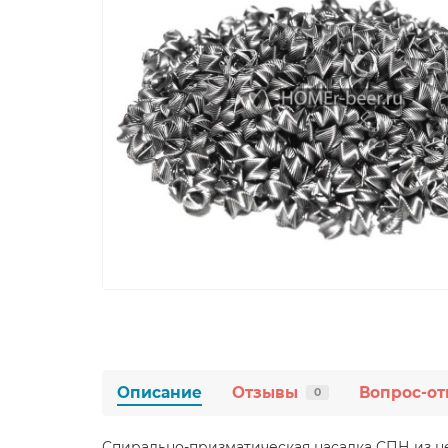
Описание
Отзывы
Вопрос-от
0
Спирально-призматическая насадка СПН из н