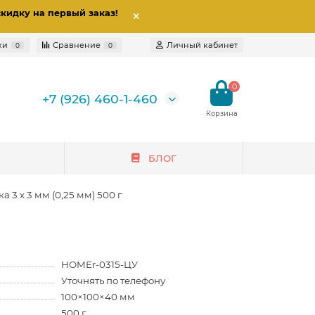
скидку на первый заказ
!
ки
Сравнение
Личный кабинет
0
0
0
+7 (926) 460-1-460
БЛОГ
3 х 3 мм (0,25 мм) 500 г
HOMEr-0315-ЦУ
Уточнять по телефону
100×100×40 мм
500 г