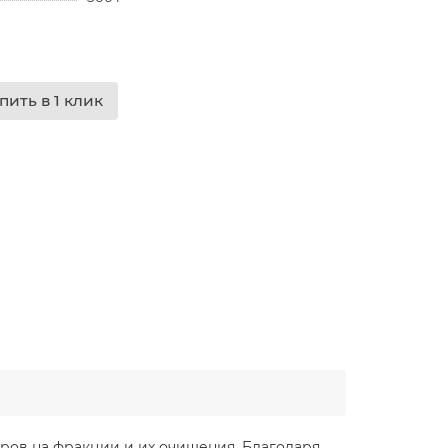
пить в 1 клик
ров на фракции и их очищения. Благодаря