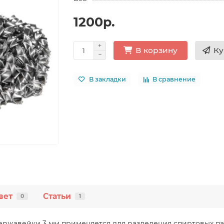
1200р.
Ку
В корзину
В закладки
В сравнение
вет
Статьи
0
1
ержавейки 3 мм применяется для разделения спиртовых па