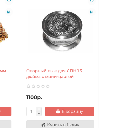
 мм
Опорный пыж для СПН 1.5
дюйма с мини-царгой
1100р.
у
В корзину
Купить в 1 клик