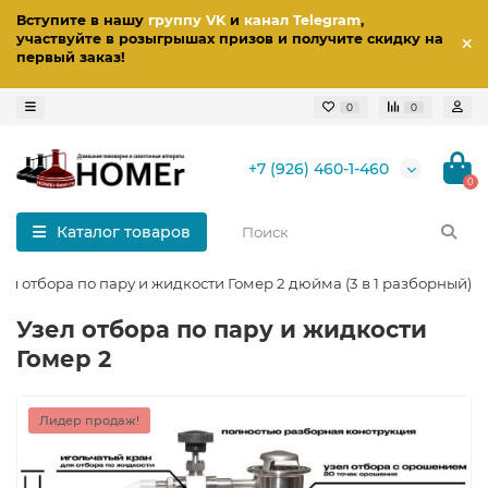
Вступите в нашу
группу VK
и
канал Telegram
,
участвуйте в розыгрышах призов
и получите скидку на
первый заказ
!
0
0
+7 (926) 460-1-460
0
Каталог товаров
зел отбора по пару и жидкости Гомер 2 дюйма (3 в 1 разборный)
Узел отбора по пару и жидкости
Гомер 2
Лидер продаж!