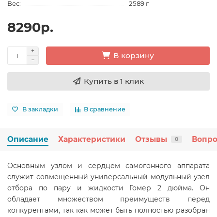
Вес:
2589 г
8290р.
В корзину
Купить в 1 клик
В закладки
В сравнение
Описание
Характеристики
Отзывы
Вопро
0
Основным узлом и сердцем самогонного аппарата
служит совмещенный универсальный модульный узел
отбора по пару и жидкости Гомер 2 дюйма. Он
обладает множеством преимуществ перед
конкурентами, так как может быть полностью разобран