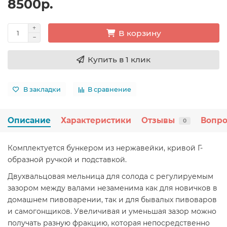
8500р.
В корзину
Купить в 1 клик
В закладки
В сравнение
Описание
Характеристики
Отзывы
Вопро
0
Комплектуется бункером из нержавейки, кривой Г-
образной ручкой и подставкой.
Двухвальцовая мельница для солода с регулируемым
зазором между валами незаменима как для новичков в
домашнем пивоварении, так и для бывалых пивоваров
и самогонщиков. Увеличивая и уменьшая зазор можно
получать разную фракцию, которая непосредственно