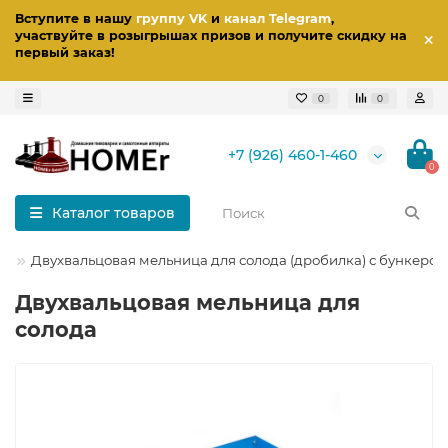
Вступите в нашу
группу VK
и
канал Telegram
,
участвуйте в розыгрышах призов
и получите скидку на
первый заказ
!
0
0
+7 (926) 460-1-460
0
Каталог товаров
е
Двухвальцовая мельница для солода (дробилка) с бункером
Двухвальцовая мельница для
солода