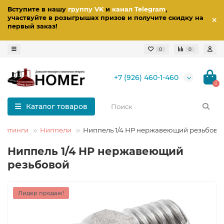
Вступите в нашу
группу VK
и
канал Telegram
,
участвуйте в розыгрышах призов
и получите скидку на
первый заказ
!
0
0
+7 (926) 460-1-460
0
Каталог товаров
Фитинги
Ниппели
Ниппель 1/4 НР нержавеющий резьбово
Ниппель 1/4 НР нержавеющий
резьбовой
Лидер продаж!