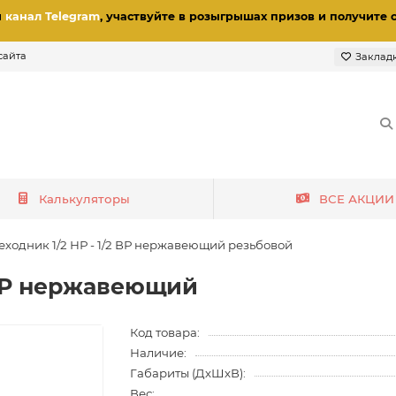
и
канал Telegram
, участвуйте в розыгрышах призов
и получите 
сайта
Заклад
Калькуляторы
ВСЕ АКЦИИ
еходник 1/2 НР - 1/2 ВР нержавеющий резьбовой
 ВР нержавеющий
Код товара:
Наличие:
Габариты (ДхШхВ):
Вес: