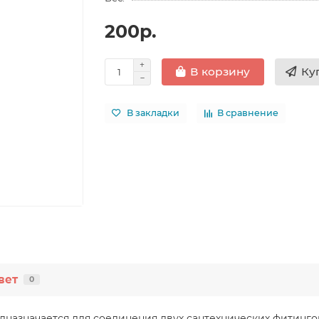
200р.
Ку
В корзину
В закладки
В сравнение
вет
0
едназначается для соединения двух сантехнических фитинго