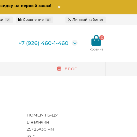
скидку на первый заказ
!
ки
Сравнение
Личный кабинет
0
0
0
+7 (926) 460-1-460
БЛОГ
HOMEr-1115-ЦУ
В наличии
25×25×30 мм
37 г