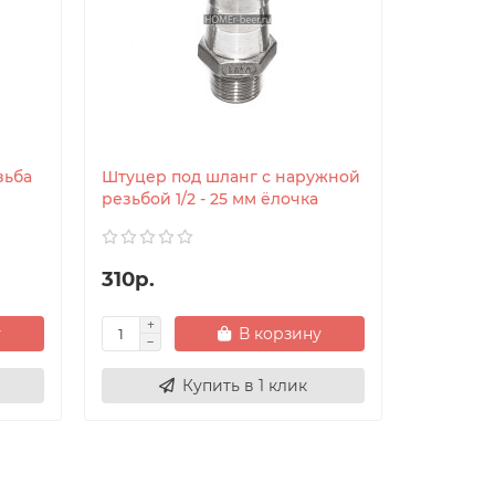
зьба
Штуцер под шланг с наружной
Тройник 
резьбой 1/2 - 25 мм ёлочка
нержав
310р.
330р.
у
В корзину
Купить в 1 клик