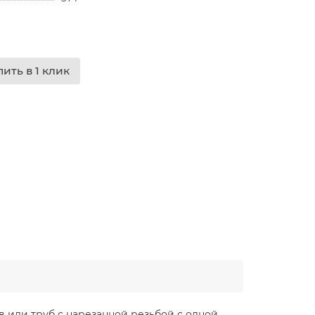
пить в 1 клик
в или труб с нарезанной резьбой с одной