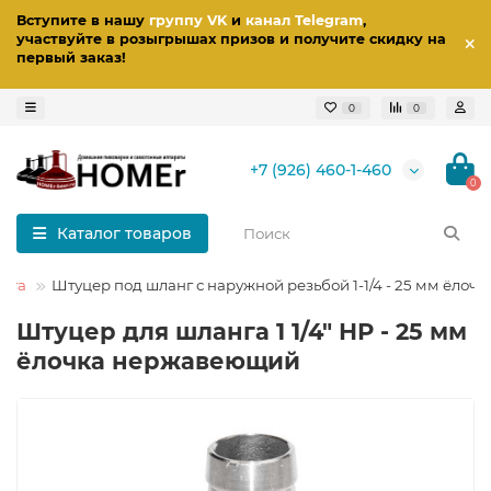
Вступите в нашу
группу VK
и
канал Telegram
,
участвуйте в розыгрышах призов
и получите скидку на
первый заказ
!
0
0
+7 (926) 460-1-460
0
Каталог товаров
нга
Штуцер под шланг с наружной резьбой 1-1/4 - 25 мм ёлочк
Штуцер для шланга 1 1/4" НР - 25 мм
ёлочка нержавеющий