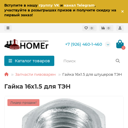
Вступите в нашу
группу VK
и
канал Telegram
,
участвуйте в розыгрышах призов
и получите скидку на
первый заказ
!
0
0
+7 (926) 460-1-460
0
Каталог товаров
Запчасти пивоварен
Гайка 16x1.5 для штуцеров ТЭН
Гайка 16x1.5 для ТЭН
Лидер продаж!