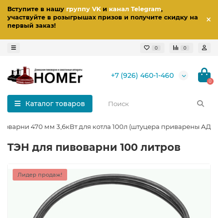
Вступите в нашу
группу VK
и
канал Telegram
,
участвуйте в розыгрышах призов
и получите скидку на
первый заказ
!
0
0
+7 (926) 460-1-460
0
Каталог товаров
воварни 470 мм 3,6кВт для котла 100л (штуцера приварены АДС)
ТЭН для пивоварни 100 литров
Лидер продаж!