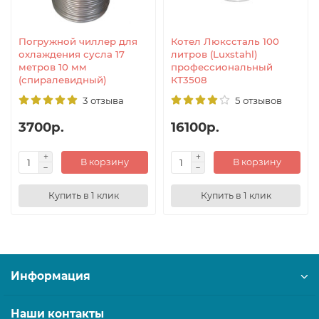
Погружной чиллер для
Котел Люкссталь 100
охлаждения сусла 17
литров (Luxstahl)
метров 10 мм
профессиональный
(спиралевидный)
КТ3508
3 отзыва
5 отзывов
3700р.
16100р.
В корзину
В корзину
Купить в 1 клик
Купить в 1 клик
Информация
Наши контакты