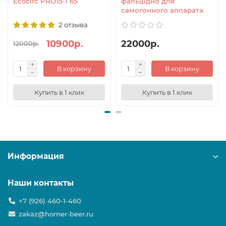
Ecocirc PRO15-1 65
фальшдно для
самогонного аппарата
2 отзыва
10900р.
22000р.
12000р.
В корзину
В корзину
Купить в 1 клик
Купить в 1 клик
Информация
Наши контакты
+7 (926) 460-1-460
zakaz@homer-beer.ru