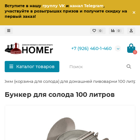
Вступите в нашу
группу VK
и
канал Telegram
,
участвуйте в розыгрышах призов
и получите скидку на
первый заказ
!
0
0
+7 (926) 460-1-460
0
Каталог товаров
400мм (корзина для солода) для домашней пивоварни 100 литро
Бункер для солода 100 литров