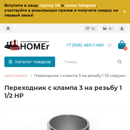
Вступите в нашу
группу VK
и
канал Telegram
,
участвуйте в розыгрышах призов
и получите скидку на
первый заказ
!
0
0
+7 (926) 460-1-460
0
Каталог товаров
одники Кламп
Переходник с клампа 3 на резьбу 1 1/2 наружну
Переходник с клампа 3 на резьбу 1
1/2 НР