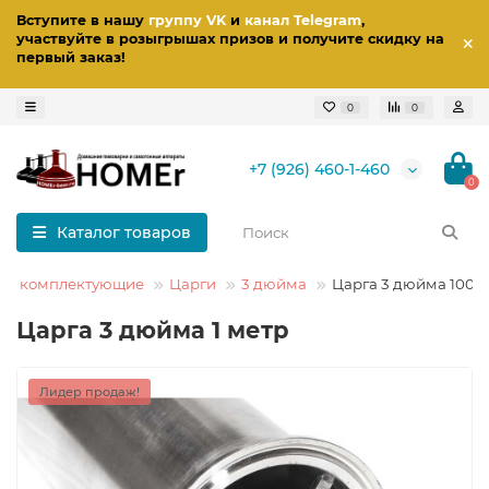
Вступите в нашу
группу VK
и
канал Telegram
,
участвуйте в розыгрышах призов
и получите скидку на
первый заказ
!
0
0
+7 (926) 460-1-460
0
Каталог товаров
ы и комплектующие
Царги
3 дюйма
Царга 3 дюйма 100 
Царга 3 дюйма 1 метр
Лидер продаж!