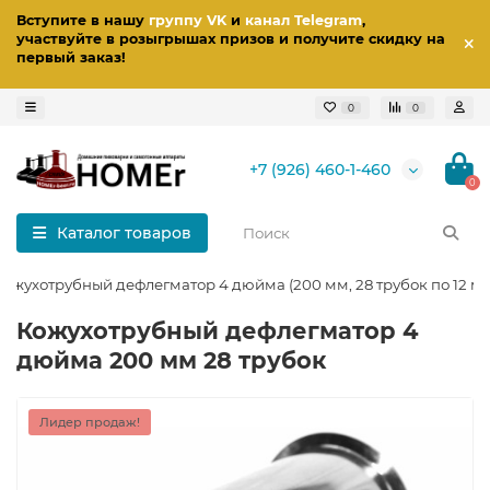
Вступите в нашу
группу VK
и
канал Telegram
,
участвуйте в розыгрышах призов
и получите скидку на
первый заказ
!
0
0
+7 (926) 460-1-460
0
Каталог товаров
Кожухотрубный дефлегматор 4 дюйма (200 мм, 28 трубок по 12 м
Кожухотрубный дефлегматор 4
дюйма 200 мм 28 трубок
Лидер продаж!