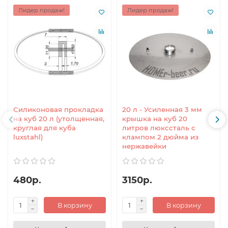
Лидер продаж!
Лидер продаж!
Силиконовая прокладка
20 л - Усиленная 3 мм
на куб 20 л (утолщенная,
крышка на куб 20
круглая для куба
литров люкссталь с
luxstahl)
клампом 2 дюйма из
нержавейки
480р.
3150р.
В корзину
В корзину