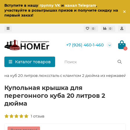
Вступите в нашу
группу VK
и
канал Telegram
,
участвуйте в розыгрышах призов
и получите скидку на
первый заказ
!
0
0
+7 (926) 460-1-460
0
Каталог товаров
ка на куб 20 литров люкссталь с клампом 2 дюйма из нержавейк
Купольная крышка для
перегонного куба 20 литров 2
дюйма
1 отзыв