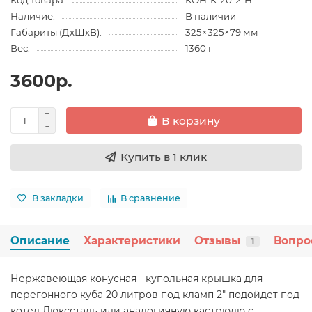
Код товара:
КОН-К-20-2-Н
Наличие:
В наличии
Габариты (ДхШхВ):
325×325×79 мм
Вес:
1360 г
3600р.
В корзину
Купить в 1 клик
В закладки
В сравнение
Описание
Характеристики
Отзывы
Вопро
1
Нержавеющая конусная - купольная крышка для
перегонного куба 20 литров под кламп 2" подойдет под
котел Люкссталь или аналогичную кастрюлю с