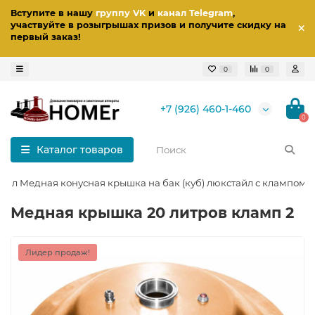
Вступите в нашу
группу VK
и
канал Telegram
,
участвуйте в розыгрышах призов
и получите скидку на
первый заказ
!
0
0
+7 (926) 460-1-460
0
Каталог товаров
20 л Медная конусная крышка на бак (куб) люкстайл с клампом 2
Медная крышка 20 литров кламп 2
Лидер продаж!