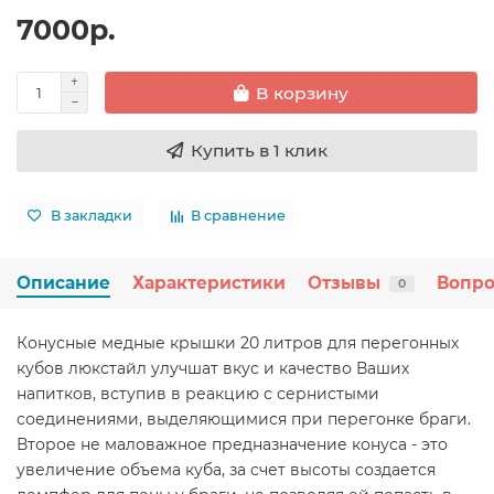
7000р.
В корзину
Купить в 1 клик
В закладки
В сравнение
Описание
Характеристики
Отзывы
Вопро
0
Конусные медные крышки 20 литров для перегонных
кубов люкстайл улучшат вкус и качество Ваших
напитков, вступив в реакцию с сернистыми
соединениями, выделяющимися при перегонке браги.
Второе не маловажное предназначение конуса - это
увеличение объема куба, за счет высоты создается