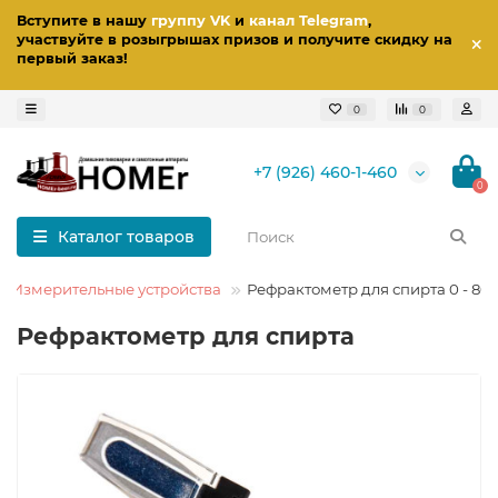
Вступите в нашу
группу VK
и
канал Telegram
,
участвуйте в розыгрышах призов
и получите скидку на
первый заказ
!
0
0
+7 (926) 460-1-460
0
Каталог товаров
Измерительные устройства
Рефрактометр для спирта 0 - 80
Рефрактометр для спирта